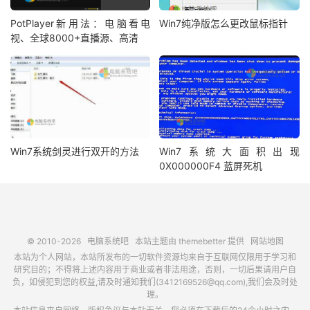
PotPlayer新用法：电脑看电
Win7纯净版怎么更改鼠标指针
视、全球8000+直播源、高清
Win7系统剑灵进行双开的方法
Win7系统大面积出现
0X000000F4 蓝屏死机
© 2010-2026
电脑系统吧
本站主题由
themebetter
提供
网站地图
本站为个人网站，本站所发布的一切软件资源均来自于互联网仅限用于学习和
研究目的；不得将上述内容用于商业或者非法用途，否则，一切后果请用户自
负，如侵犯到您的权益,请及时通知我们(3412169526@qq.com),我们会及时处
理。