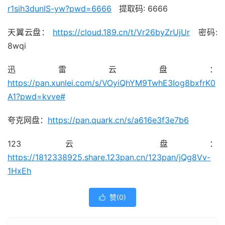
r1sih3dunIS-yw?pwd=6666
提取码: 6666
天翼云盘：
https://cloud.189.cn/t/Vr26byZrUjUr
密码:
8wqi
迅雷云盘：
https://pan.xunlei.com/s/VOyiQhYM9TwhE3Iog8bxfrK0
A1?pwd=kvve#
夸克网盘：
https://pan.quark.cn/s/a616e3f3e7b6
123 云 盘：
https://1812338925.share.123pan.cn/123pan/jQg8Vv-
1HxEh
赞(
0
)
