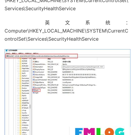
\HKEY_LOCAL_MACHINE\SYSTEM\CurrentControlSet\
Services\SecurityHealthService
英文系统：
Computer\HKEY_LOCAL_MACHINE\SYSTEM\CurrentC
ontrolSet\Services\SecurityHealthService