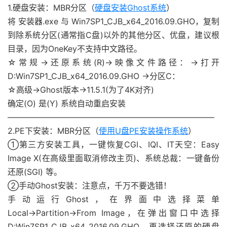
1.硬盘安装：MBR分区（
硬盘安装Ghost系统
）
将 安装器.exe 与 Win7SP1_CJB_x64_2016.09.GHO，复制
到除系统分区(通常指C盘)以外的其他分区、优盘，建议根
目录，因为OneKey不支持中文路径。
☆常规→还原系统(R)→映像文件路径：→打开
D:Win7SP1_CJB_x64_2016.09.GHO →分区C：
☆高级→Ghost版本→11.5.1(为了4K对齐)
确定(O) 是(Y) 系统自动重启安装
—————————————————————————–
2.PE下安装：MBR分区（
使用U盘PE安装操作系统
）
①第三方安装工具，一键恢复CGI、IQI、IT天空：Easy
Image X(在高级里面取消修改主页)、系统总裁：一键备份
还原(SGI) 等。
②手动Ghost安装：注意点，千万不要选错！
手动运行Ghost，在界面中选择菜单
Local→Partition→From Image，在弹出窗口中选择
D:Win7SP1_CJB_x64_2016.09.GHO，再选择还原的硬盘