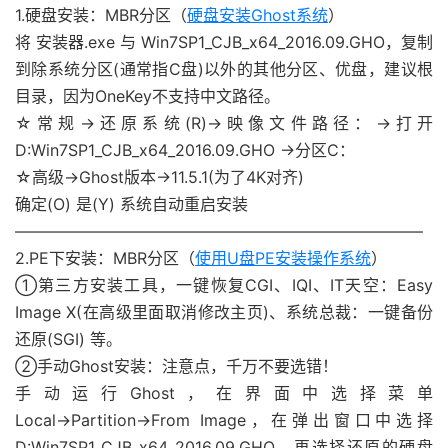
1.硬盘安装：MBR分区（
硬盘安装Ghost系统
）
将 安装器.exe 与 Win7SP1_CJB_x64_2016.09.GHO，复制
到除系统分区(通常指C盘)以外的其他分区、优盘，建议根
目录，因为OneKey不支持中文路径。
☆常规→还原系统(R)→映像文件路径：→打开
D:Win7SP1_CJB_x64_2016.09.GHO →分区C：
☆高级→Ghost版本→11.5.1(为了4K对齐)
确定(O) 是(Y) 系统自动重启安装
—————————————————————————–
2.PE下安装：MBR分区（
使用U盘PE安装操作系统
）
①第三方安装工具，一键恢复CGI、IQI、IT天空：Easy
Image X(在高级里面取消修改主页)、系统总裁：一键备份
还原(SGI) 等。
②手动Ghost安装：注意点，千万不要选错！
手动运行Ghost，在界面中选择菜单
Local→Partition→From Image，在弹出窗口中选择
D:Win7SP1_CJB_x64_2016.09.GHO，再选择还原的硬盘