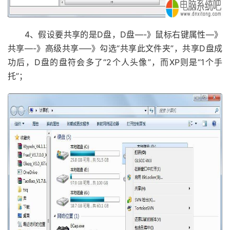
4、假设要共享的是D盘，D盘—-》鼠标右键属性—》
共享—-》高级共享—–》勾选“共享此文件夹”，共享D盘成
功后，D盘的盘符会多了“2个人头像”，而XP则是“1个手
托”；