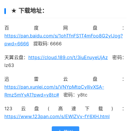
★ 下载地址：
百度网盘：
https://pan.baidu.com/s/1ohTfnFS1T4mFoo8G2ylJog?
pwd=6666
提取码: 6666
天翼云盘：
https://cloud.189.cn/t/3iuEnuyeUjAz
密码：
lz63
迅雷云盘：
https://pan.xunlei.com/s/VNYpMtqCyIIivXSA-
Rmz5mYyA1?pwd=y8tc#
密码：y8tc
123云盘(高速下载)：
https://www.123pan.com/s/EWIZVv-fY6XH.html