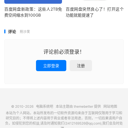
百度网盘新政策：这些人2TB免
百度网盘突然良心了！打开这个
费空间缩水到100GB
功能就能提速了
评论
抢沙发
评论前必须登录！
立即登录
注册
© 2010-2026
电脑系统吧
本站主题由
themebetter
提供
网站地图
本站为个人网站，本站所发布的一切软件资源均来自于互联网仅限用于学习和
研究目的；不得将上述内容用于商业或者非法用途，否则，一切后果请用户自
负，如侵犯到您的权益,请及时通知我们(3412169526@qq.com),我们会及时处