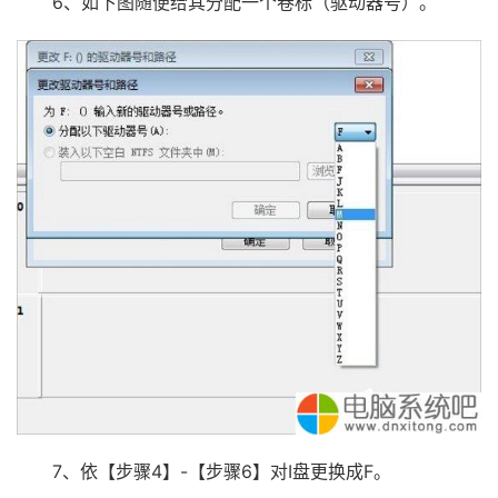
6、如下图随便给其分配一个卷标（驱动器号）。
7、依【步骤4】-【步骤6】对I盘更换成F。