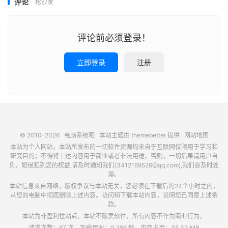
评论
抢沙发
评论前必须登录！
立即登录
注册
© 2010-2026
电脑系统吧
本站主题由
themebetter
提供
网站地图
本站为个人网站，本站所发布的一切软件资源均来自于互联网仅限用于学习和
研究目的；不得将上述内容用于商业或者非法用途，否则，一切后果请用户自
负，如侵犯到您的权益,请及时通知我们(3412169526@qq.com),我们会及时处
理。
本站信息来自网络，版权争议与本站无关，您必须在下载后的24个小时之内，
从您的电脑中彻底删除上述内容。访问和下载本站内容，说明您已同意上述条
款。
本站为非盈利性站点，本站不贩卖软件，所有内容不作为商业行为。
请求次数：67 次，加载用时：0.286 秒，内存占用：35.33 MB