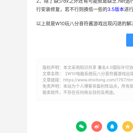
2、除了缺少dx之外还有可能就是缺乏.net
行安装修复，若不行则换低一些的
3.5版本
进
以上就是W10玩八分音符酱游戏出现闪退的
版权声明：本文采用知识共享 署名4.0国际许可协议 [
文章名称：《W10电脑系统玩八分音符酱游戏出
文章链接：
https://www.dnxitong.com/1767.htm
免责声明：本站为个人博客非盈利性站点，所有
贩卖软件，不存在任何商业目的及用途。



