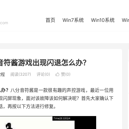
首页
Win7系统
Win10系统
Wi
com
音符酱游戏出现闪退怎么办？
教程
阅读(3207)
评论(0)
赞(
0
)

么办？
八分音符酱是一款很有趣的声控游戏，最近一位用
出现闪屏现象，面对该故障该如何解决呢？首先大家确认下
话，再按以下方法进行修复。