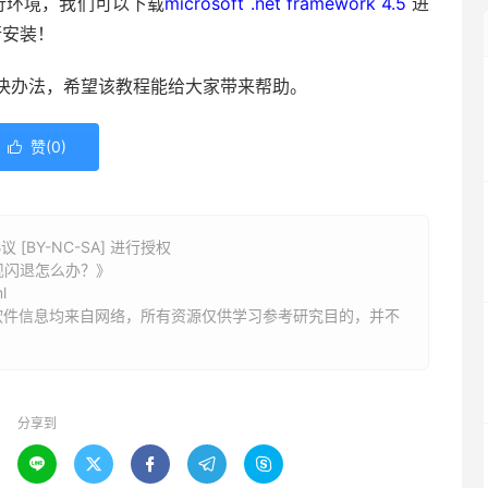
运行环境，我们可以下载
microsoft .net framework 4.5
进
行安装！
解决办法，希望该教程能给大家带来帮助。
赞(
0
)

BY-NC-SA] 进行授权
现闪退怎么办？》
l
软件信息均来自网络，所有资源仅供学习参考研究目的，并不
分享到




