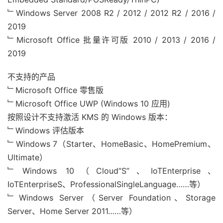
﹂Windows Server 2008 R2 / 2012 / 2012 R2 / 2016 /
2019
﹂Microsoft Office 批量许可版 2010 / 2013 / 2016 /
2019
不支持的产品
﹂Microsoft Office 零售版
﹂Microsoft Office UWP (Windows 10 应用)
按照设计不支持激活 KMS 的 Windows 版本：
﹂Windows 评估版本
﹂Windows 7（Starter、HomeBasic、HomePremium、
Ultimate）
﹂Windows 10（Cloud“S”、IoTEnterprise、
IoTEnterpriseS、ProfessionalSingleLanguage……等）
﹂Windows Server（Server Foundation、Storage
Server、Home Server 2011……等）