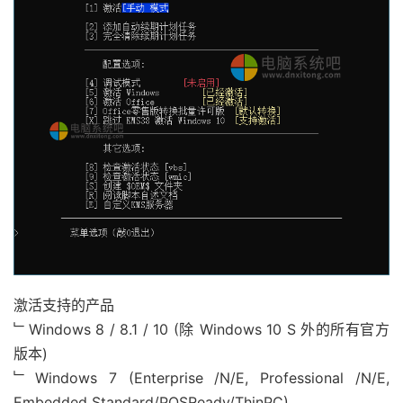
激活支持的产品
﹂Windows 8 / 8.1 / 10 (除 Windows 10 S 外的所有官方
版本)
﹂Windows 7 (Enterprise /N/E, Professional /N/E,
Embedded Standard/POSReady/ThinPC)