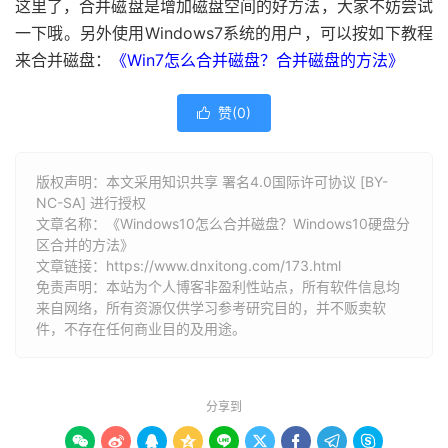
这里了，合并磁盘是增加磁盘空间的好方法，大家不妨尝试
一下哦。另外使用Windows7系统的用户，可以按如下教程
来合并磁盘：
《Win7怎么合并磁盘？合并磁盘的方法》
赞(
0
)

版权声明：本文采用知识共享 署名4.0国际许可协议 [BY-
NC-SA] 进行授权
文章名称：《Windows10怎么合并磁盘？Windows10硬盘分
区合并的方法》
文章链接：
https://www.dnxitong.com/173.html
免责声明：本站为个人博客非盈利性站点，所有软件信息均
来自网络，所有资源仅供学习参考研究目的，并不贩卖软
件，不存在任何商业目的及用途。
分享到








