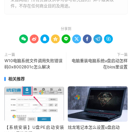
件，不存在任何商业目的及用途。
分享到









上一篇
下一篇
W10电脑系统文件调用失败错误
电脑重装电脑系统u盘启动怎样
码0x8002801c怎么解决
在bios里设置
相关推荐
【系统安装】U盘PE启动安装
炫龙笔记本怎么设置u盘启动