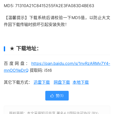
MD5: 71310A21C8415255FA2E3FA083D4BE63
【温馨提示】下载系统后请校验一下MD5值，以防止大文
件因下载传输时损坏引起安装失败！
★ 下载地址：
百度网盘：
https://pan.baidu.com/s/1nvRzARMv7Y4-
mnOO1IeDrQ
提取码: i5t6
其它下载方式：
迅雷下载
网盘下载
本地下载
赞(
1
)

版权声明：本文采用知识共享 署名4.0国际许可协议 [BY-