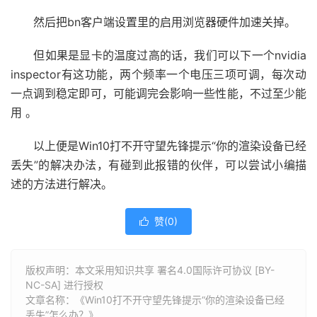
然后把bn客户端设置里的启用浏览器硬件加速关掉。
但如果是显卡的温度过高的话，我们可以下一个nvidia
inspector有这功能，两个频率一个电压三项可调，每次动
一点调到稳定即可，可能调完会影响一些性能，不过至少能
用 。
以上便是Win10打不开守望先锋提示“你的渲染设备已经
丢失”的解决办法，有碰到此报错的伙伴，可以尝试小编描
述的方法进行解决。
赞(
0
)

版权声明：本文采用知识共享 署名4.0国际许可协议 [BY-
NC-SA] 进行授权
文章名称：《Win10打不开守望先锋提示“你的渲染设备已经
丢失”怎么办？》