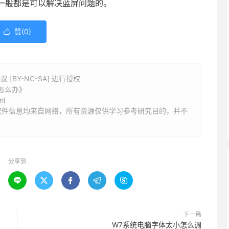
一般都是可以解决蓝屏问题的。
赞(
0
)

BY-NC-SA] 进行授权
屏怎么办》
ml
软件信息均来自网络，所有资源仅供学习参考研究目的，并不
分享到





下一篇
W7系统电脑字体太小怎么调