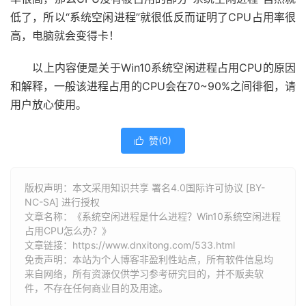
低了，所以“系统空闲进程”就很低反而证明了CPU占用率很
高，电脑就会变得卡！
以上内容便是关于Win10系统空闲进程占用CPU的原因
和解释，一般该进程占用的CPU会在70~90%之间徘徊，请
用户放心使用。
赞(
0
)

版权声明：本文采用知识共享 署名4.0国际许可协议 [BY-
NC-SA] 进行授权
文章名称：《系统空闲进程是什么进程？Win10系统空闲进程
占用CPU怎么办？》
文章链接：
https://www.dnxitong.com/533.html
免责声明：本站为个人博客非盈利性站点，所有软件信息均
来自网络，所有资源仅供学习参考研究目的，并不贩卖软
件，不存在任何商业目的及用途。