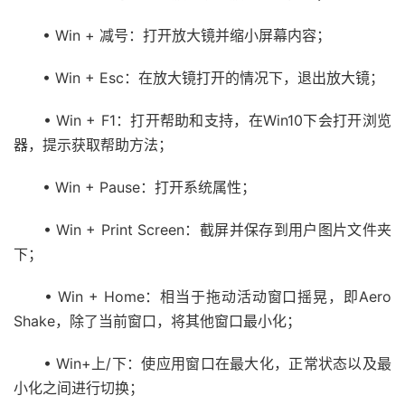
• Win + 减号：打开放大镜并缩小屏幕内容；
• Win + Esc：在放大镜打开的情况下，退出放大镜；
• Win + F1：打开帮助和支持，在Win10下会打开浏览
器，提示获取帮助方法；
• Win + Pause：打开系统属性；
• Win + Print Screen：截屏并保存到用户图片文件夹
下；
• Win + Home：相当于拖动活动窗口摇晃，即Aero
Shake，除了当前窗口，将其他窗口最小化；
• Win+上/下：使应用窗口在最大化，正常状态以及最
小化之间进行切换；