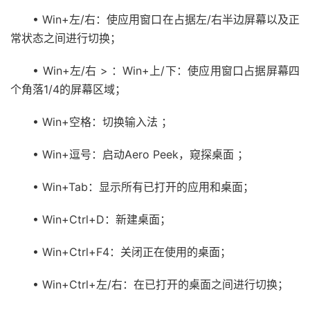
• Win+左/右：使应用窗口在占据左/右半边屏幕以及正
常状态之间进行切换；
• Win+左/右 > ：Win+上/下：使应用窗口占据屏幕四
个角落1/4的屏幕区域；
• Win+空格：切换输入法 ；
• Win+逗号：启动Aero Peek，窥探桌面 ；
• Win+Tab：显示所有已打开的应用和桌面；
• Win+Ctrl+D：新建桌面；
• Win+Ctrl+F4：关闭正在使用的桌面；
• Win+Ctrl+左/右：在已打开的桌面之间进行切换；