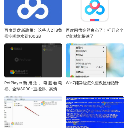
百度网盘新政策：这些人2TB免
百度网盘突然良心了！打开这个
费空间缩水到100GB
功能就能提速了
PotPlayer新用法：电脑看电
Win7纯净版怎么更改鼠标指针
视、全球8000+直播源、高清