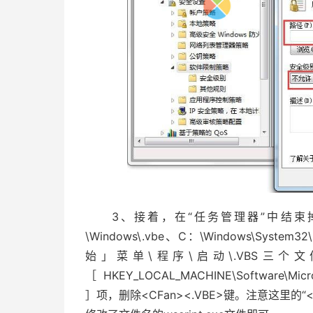
3、接着，在“任务管理器”中结束掉“wsc
\Windows\.vbe、C：\Windows\System32\
始」菜单\程序\启动\.VBS三
［HKEY_LOCAL_MACHINE\Software\Microsof
］项，删除<CFan><.VBE>键。注意这里