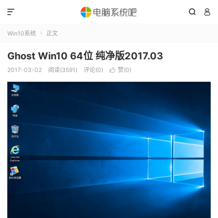



Win10系统
正文

Ghost Win10 64位 纯净版2017.03
2017-03-02
阅读(3591)
评论(0)
赞(
0
)
