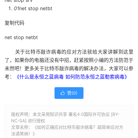
net stop srv
01
net stop netbt
复制代码
net stop netbt
关于比特币敲诈病毒的应对方法就给大家讲解到这里
了，如果你的电脑还没有中招，赶紧按照小编的方法防范于
未然吧！更多关于比特币敲诈病毒的解决办法，大家可以参
考：
《什么是永恒之蓝病毒 如何防范永恒之蓝勒索病毒》
赞(
0
)

版权声明：本文采用知识共享 署名4.0国际许可协议 [BY-
NC-SA] 进行授权
文章名称：《如何正确应对比特币敲诈病毒？超简单应对方
法请笑纳！》