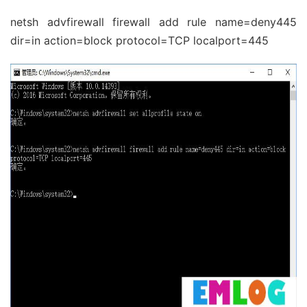
netsh advfirewall firewall add rule name=deny445
dir=in action=block protocol=TCP localport=445