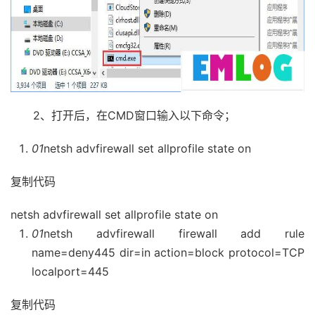
2、打开后，在CMD窗口输入以下命令；
01
netsh advfirewall set allprofile state on
复制代码
netsh advfirewall set allprofile state on
01
netsh advfirewall firewall add rule
name=deny445 dir=in action=block protocol=TCP
localport=445
复制代码