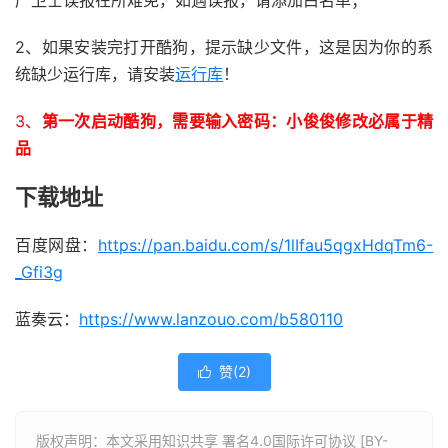
产卫士误报在所难免，如遇误报，请添加白名单；
2、如果安装完打开酷狗，提示缺少文件，这是因为你的系
统缺少运行库，请安装
运行库
！
3、
第一次启动酷狗，需要输入密码：小俊俊修改必属于精
品
下载地址
百度网盘：
https://pan.baidu.com/s/1lIfau5qgxHdqTm6-
_Gfi3g
蓝奏云：
https://www.lanzouo.com/b580110
赞(
2
)

版权声明：本文采用知识共享 署名4.0国际许可协议 [BY-