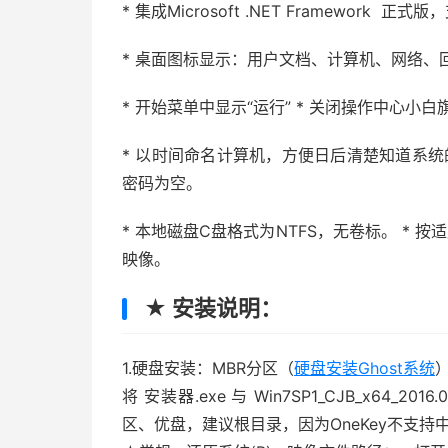
* 集成Microsoft .NET Framework
* 桌面图标显示：用户文档、计算机、网络、回收站、I
* 开始菜单中显示“运行” * 关闭操作中心小白
* 以时间命名计算机，方便日后清楚知道系统的安装
密码为空。
* 本地磁盘C盘格式为NTFS，无卷标。 * 按适应
映像。
★ 安装说明：
1.硬盘安装：MBR分区（
硬盘安装Ghost系统
将 安装器.exe 与 Win7SP1_CJB_x64
区、优盘，建议根目录，因为OneKey不支持