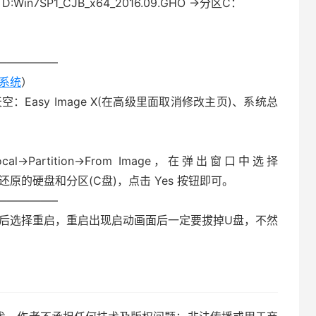
7SP1_CJB_x64_2016.09.GHO →分区C：
—————–
作系统
）
空：Easy Image X(在高级里面取消修改主页)、系统总
→Partition→From Image，在弹出窗口中选择
O，再选择还原的硬盘和分区(C盘)，点击 Yes 按钮即可。
—————–
束后选择重启，重启出现启动画面后一定要拔掉U盘，不然