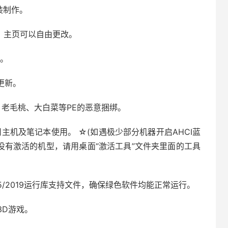
封装制作。
，主页可以自由更改。
丁。
线更新。
、老毛桃、大白菜等PE的恶意捆绑。
新旧主机及笔记本使用。 ☆(如遇极少部分机器开启AHCI蓝
别没有激活的机型，请用桌面“激活工具”文件夹里面的工具
013/2015/2019运行库支持文件，确保绿色软件均能正常运行。
型3D游戏。