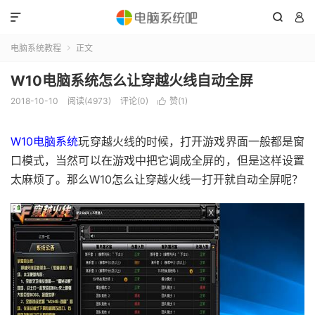



电脑系统教程
正文

W10电脑系统怎么让穿越火线自动全屏
2018-10-10
阅读(4973)
评论(0)
赞(
1
)

W10电脑系统
玩穿越火线的时候，打开游戏界面一般都是窗
口模式，当然可以在游戏中把它调成全屏的，但是这样设置
太麻烦了。那么W10怎么让穿越火线一打开就自动全屏呢？