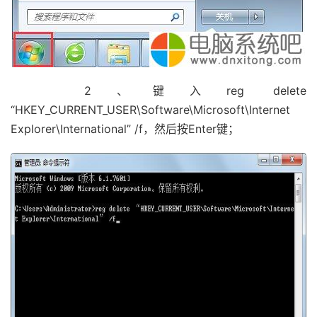
2、键入reg delete
“HKEY_CURRENT_USER\Software\Microsoft\Internet
Explorer\International” /f，然后按Enter键；