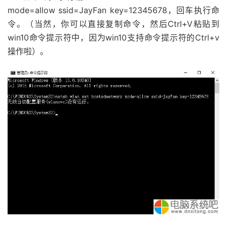
mode=allow ssid=JayFan key=12345678，回车执行命
令。（当然，你可以直接复制命令，然后Ctrl+V粘贴到
win10命令提示符中，因为win10支持命令提示符的Ctrl+v
操作啦）。