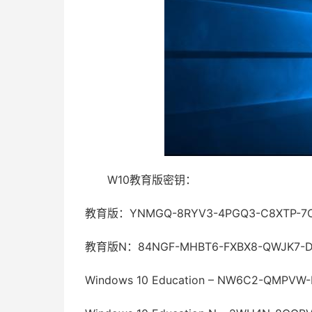
W10教育版密钥：
教育版：YNMGQ-8RYV3-4PGQ3-C8XTP-7
教育版N：84NGF-MHBT6-FXBX8-QWJK7-
Windows 10 Education – NW6C2-QMPVW