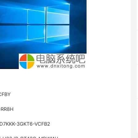
CFBY
DRR8H
-D7KKK-3GKT6-VCFB2