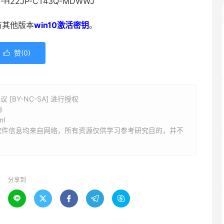
BV-H22JP-CT43Q-MDWWJ
有其他版本
win10激活密钥
。
赞(
0
)

BY-NC-SA] 进行授权
》
ml
软件信息均来自网络，所有资源仅供学习参考研究目的，并不
分享到




