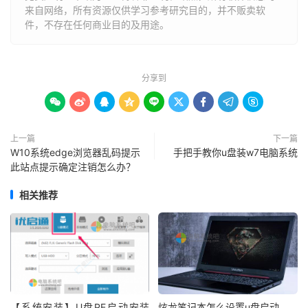
来自网络，所有资源仅供学习参考研究目的，并不贩卖软
件，不存在任何商业目的及用途。
分享到









上一篇
下一篇
W10系统edge浏览器乱码提示
手把手教你u盘装w7电脑系统
此站点提示确定注销怎么办？
相关推荐
【系统安装】U盘PE启动安装
炫龙笔记本怎么设置u盘启动