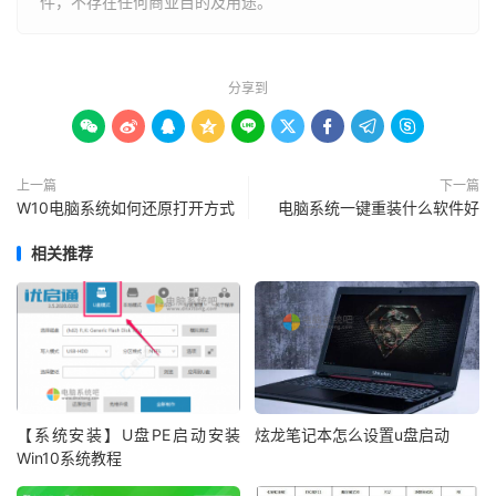
件，不存在任何商业目的及用途。
分享到









上一篇
下一篇
W10电脑系统如何还原打开方式
电脑系统一键重装什么软件好
相关推荐
【系统安装】U盘PE启动安装
炫龙笔记本怎么设置u盘启动
Win10系统教程