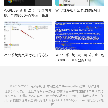
PotPlayer新用法：电脑看电
Win7纯净版怎么更改鼠标指针
视、全球8000+直播源、高清
Win7系统剑灵进行双开的方法
Win7系统大面积出现
0X000000F4 蓝屏死机
© 2010-2026
电脑系统吧
本站主题由
themebetter
提供
网站地图
本站为个人网站，本站所发布的一切软件资源均来自于互联网仅限用于学习和
研究目的；不得将上述内容用于商业或者非法用途，否则，一切后果请用户自
负，如侵犯到您的权益,请及时通知我们(3412169526@qq.com),我们会及时处
理。