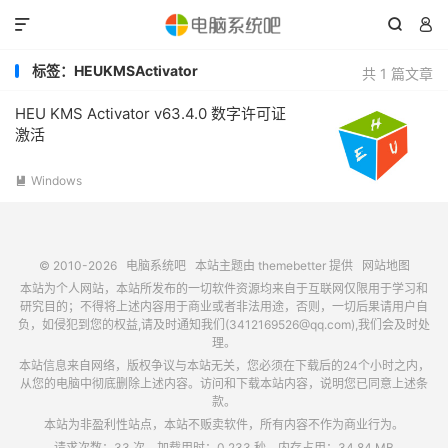



标签：HEUKMSActivator
共 1 篇文章
HEU KMS Activator v63.4.0 数字许可证
激活
Windows

© 2010-2026
电脑系统吧
本站主题由
themebetter
提供
网站地图
本站为个人网站，本站所发布的一切软件资源均来自于互联网仅限用于学习和
研究目的；不得将上述内容用于商业或者非法用途，否则，一切后果请用户自
负，如侵犯到您的权益,请及时通知我们(3412169526@qq.com),我们会及时处
理。
本站信息来自网络，版权争议与本站无关，您必须在下载后的24个小时之内，
从您的电脑中彻底删除上述内容。访问和下载本站内容，说明您已同意上述条
款。
本站为非盈利性站点，本站不贩卖软件，所有内容不作为商业行为。
请求次数：33 次，加载用时：0.233 秒，内存占用：34.84 MB