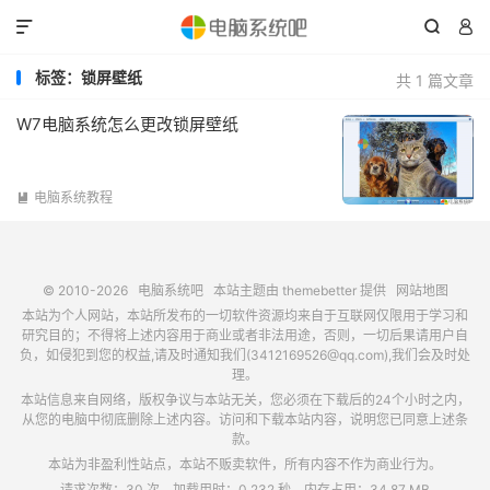



标签：锁屏壁纸
共 1 篇文章
W7电脑系统怎么更改锁屏壁纸
电脑系统教程

© 2010-2026
电脑系统吧
本站主题由
themebetter
提供
网站地图
本站为个人网站，本站所发布的一切软件资源均来自于互联网仅限用于学习和
研究目的；不得将上述内容用于商业或者非法用途，否则，一切后果请用户自
负，如侵犯到您的权益,请及时通知我们(3412169526@qq.com),我们会及时处
理。
本站信息来自网络，版权争议与本站无关，您必须在下载后的24个小时之内，
从您的电脑中彻底删除上述内容。访问和下载本站内容，说明您已同意上述条
款。
本站为非盈利性站点，本站不贩卖软件，所有内容不作为商业行为。
请求次数：30 次，加载用时：0.232 秒，内存占用：34.87 MB