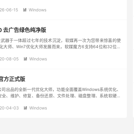
留垃圾文件，修复清理过程非常安全，整理注册...
26-06-15
Windows

5.0 去广告绿色纯净版
般武器于一体超过七年的技术沉淀，软媒再一次为您带来惊喜的使
优化大师、Win7优化大师发展而来，软媒魔方6支持64位和32位的
系统，从优化大师发展为一款系统增强套装，自动化、智能化...
20-08-05
Windows

3 官方正式版
司出品的全新一代优化大师，功能全面覆盖Windows系统优化、
安全、维护、修复、备份还原、文件处理、磁盘整理、系统软硬件
务管理等。历经Vista优化大师、Win7优化大师发展而来，...
20-04-03
Windows
