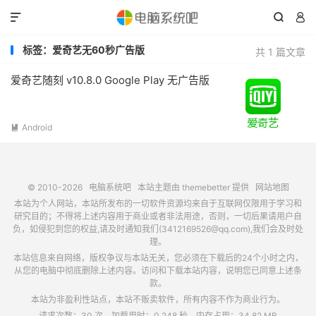



标签：爱奇艺无60秒广告版
共 1 篇文章
爱奇艺随刻 v10.8.0 Google Play 无广告版
Android

© 2010-2026
电脑系统吧
本站主题由
themebetter
提供
网站地图
本站为个人网站，本站所发布的一切软件资源均来自于互联网仅限用于学习和
研究目的；不得将上述内容用于商业或者非法用途，否则，一切后果请用户自
负，如侵犯到您的权益,请及时通知我们(3412169526@qq.com),我们会及时处
理。
本站信息来自网络，版权争议与本站无关，您必须在下载后的24个小时之内，
从您的电脑中彻底删除上述内容。访问和下载本站内容，说明您已同意上述条
款。
本站为非盈利性站点，本站不贩卖软件，所有内容不作为商业行为。
请求次数：30 次，加载用时：0.248 秒，内存占用：34.82 MB