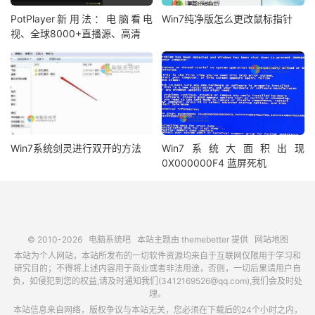
PotPlayer新用法：电脑看电
Win7纯净版怎么更改鼠标指针
视、全球8000+直播源、高清
Win7系统剑灵进行双开的方法
Win7系统大面积出现
0X000000F4 蓝屏死机
© 2010-2026
电脑系统吧
本站主题由
themebetter
提供
网站地图
本站为个人网站，本站所发布的一切软件资源均来自于互联网仅限用于学习和
研究目的；不得将上述内容用于商业或者非法用途，否则，一切后果请用户自
负，如侵犯到您的权益,请及时通知我们(3412169526@qq.com),我们会及时处
理。
本站信息来自网络，版权争议与本站无关，您必须在下载后的24个小时之内，