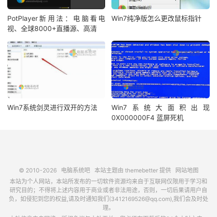
PotPlayer新用法：电脑看电
Win7纯净版怎么更改鼠标指针
视、全球8000+直播源、高清
Win7系统剑灵进行双开的方法
Win7系统大面积出现
0X000000F4 蓝屏死机
© 2010-2026
电脑系统吧
本站主题由
themebetter
提供
网站地图
本站为个人网站，本站所发布的一切软件资源均来自于互联网仅限用于学习和
研究目的；不得将上述内容用于商业或者非法用途，否则，一切后果请用户自
负，如侵犯到您的权益,请及时通知我们(3412169526@qq.com),我们会及时处
理。