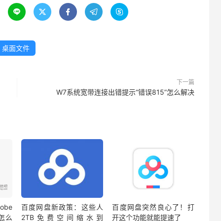





桌面文件
下一篇
W7系统宽带连接出错提示“错误815”怎么解决
be
百度网盘新政策：这些人
百度网盘突然良心了！打
蔽怎么
2TB免费空间缩水到
开这个功能就能提速了