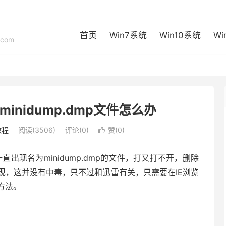
首页
Win7系统
Win10系统
Wi
com
inidump.dmp文件怎么办
教程
阅读(3506)
评论(0)
赞(
0
)

出现名为minidump.dmp的文件，打又打不开，删除
现，这并没有中毒，只不过和迅雷有关，只需要在IE浏览
方法。