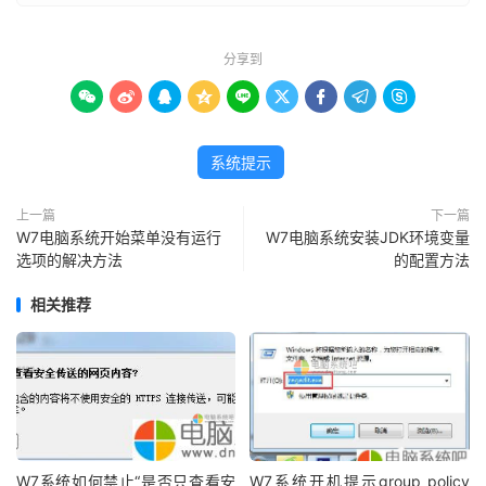
分享到









系统提示
上一篇
下一篇
W7电脑系统开始菜单没有运行
W7电脑系统安装JDK环境变量
选项的解决方法
的配置方法
相关推荐
W7系统如何禁止“是否只查看安
W7系统开机提示group policy