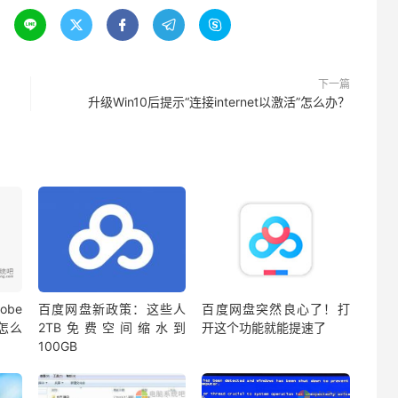





下一篇
升级Win10后提示“连接internet以激活”怎么办？
be
百度网盘新政策：这些人
百度网盘突然良心了！打
蔽怎么
2TB免费空间缩水到
开这个功能就能提速了
100GB