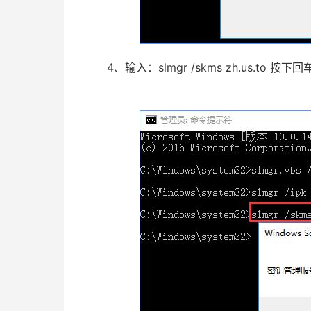
4、输入：slmgr /skms zh.us.to 