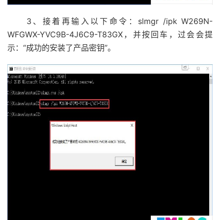
3、接着再输入以下命令：slmgr /ipk W269N-
WFGWX-YVC9B-4J6C9-T83GX，并按回车，过会会提
示：“成功的安装了产品密钥”。