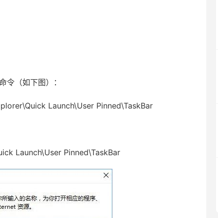
下命令（如下图）：
plorer\Quick Launch\User Pinned\TaskBar
uick Launch\User Pinned\TaskBar