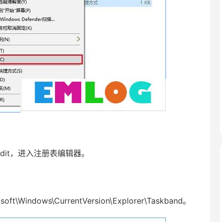
edit，进入注册表编辑器。
t\Windows\CurrentVersion\Explorer\Taskband。