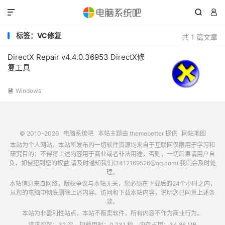



标签：VC修复
共 1 篇文章
DirectX Repair v4.4.0.36953 DirectX修
复工具
Windows

© 2010-2026
电脑系统吧
本站主题由
themebetter
提供
网站地图
本站为个人网站，本站所发布的一切软件资源均来自于互联网仅限用于学习和
研究目的；不得将上述内容用于商业或者非法用途，否则，一切后果请用户自
负，如侵犯到您的权益,请及时通知我们(3412169526@qq.com),我们会及时处
理。
本站信息来自网络，版权争议与本站无关，您必须在下载后的24个小时之内，
从您的电脑中彻底删除上述内容。访问和下载本站内容，说明您已同意上述条
款。
本站为非盈利性站点，本站不贩卖软件，所有内容不作为商业行为。
请求次数：32 次，加载用时：0.231 秒，内存占用：34.86 MB