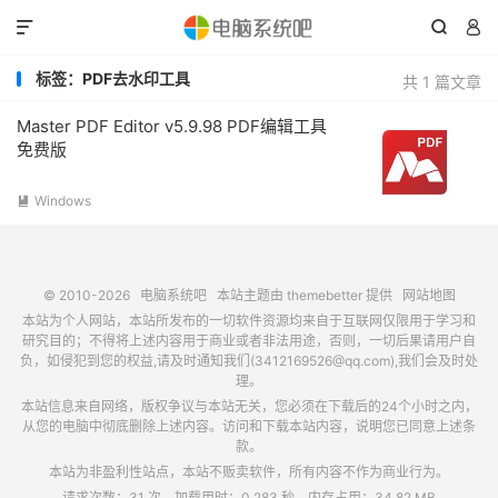



标签：PDF去水印工具
共 1 篇文章
Master PDF Editor v5.9.98 PDF编辑工具
免费版
Windows

© 2010-2026
电脑系统吧
本站主题由
themebetter
提供
网站地图
本站为个人网站，本站所发布的一切软件资源均来自于互联网仅限用于学习和
研究目的；不得将上述内容用于商业或者非法用途，否则，一切后果请用户自
负，如侵犯到您的权益,请及时通知我们(3412169526@qq.com),我们会及时处
理。
本站信息来自网络，版权争议与本站无关，您必须在下载后的24个小时之内，
从您的电脑中彻底删除上述内容。访问和下载本站内容，说明您已同意上述条
款。
本站为非盈利性站点，本站不贩卖软件，所有内容不作为商业行为。
请求次数：31 次，加载用时：0.283 秒，内存占用：34.82 MB