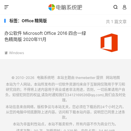



标签：Office 精简版
共 1 篇文章
办公软件 Microsoft Office 2016 四合一绿
色精简版 2020年11月
Windows

© 2010-2026
电脑系统吧
本站主题由
themebetter
提供
网站地图
本站为个人网站，本站所发布的一切软件资源均来自于互联网仅限用于学习和
研究目的；不得将上述内容用于商业或者非法用途，否则，一切后果请用户自
负，如侵犯到您的权益,请及时通知我们(3412169526@qq.com),我们会及时处
理。
本站信息来自网络，版权争议与本站无关，您必须在下载后的24个小时之内，
从您的电脑中彻底删除上述内容。访问和下载本站内容，说明您已同意上述条
款。
本站为非盈利性站点，本站不贩卖软件，所有内容不作为商业行为。
请求次数：30 次，加载用时：0.229 秒，内存占用：34.80 MB