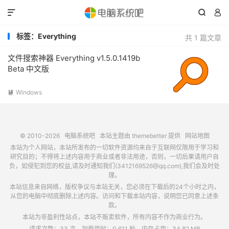



标签：Everything
共 1 篇文章
文件搜索神器 Everything v1.5.0.1419b
Beta 中文版
Windows

© 2010-2026
电脑系统吧
本站主题由
themebetter
提供
网站地图
本站为个人网站，本站所发布的一切软件资源均来自于互联网仅限用于学习和
研究目的；不得将上述内容用于商业或者非法用途，否则，一切后果请用户自
负，如侵犯到您的权益,请及时通知我们(3412169526@qq.com),我们会及时处
理。
本站信息来自网络，版权争议与本站无关，您必须在下载后的24个小时之内，
从您的电脑中彻底删除上述内容。访问和下载本站内容，说明您已同意上述条
款。
本站为非盈利性站点，本站不贩卖软件，所有内容不作为商业行为。
请求次数：33 次，加载用时：0.611 秒，内存占用：34.82 MB