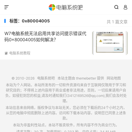



标签：0x80004005
共 1 篇文章
W7电脑系统无法启用共享访问提示错误代
码0x80004005如何解决？
电脑系统教程

© 2010-2026
电脑系统吧
本站主题由
themebetter
提供
网站地图
本站为个人网站，本站所发布的一切软件资源均来自于互联网仅限用于学习和
研究目的；不得将上述内容用于商业或者非法用途，否则，一切后果请用户自
负，如侵犯到您的权益,请及时通知我们(3412169526@qq.com),我们会及时处
理。
本站信息来自网络，版权争议与本站无关，您必须在下载后的24个小时之内，
从您的电脑中彻底删除上述内容。访问和下载本站内容，说明您已同意上述条
款。
本站为非盈利性站点，本站不贩卖软件，所有内容不作为商业行为。
请求次数：30 次，加载用时：0.233 秒，内存占用：34.81 MB