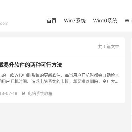
首页
Win7系统
Win10系统
Wi
com
共 1 篇文章
卸载易升软件的两种可行方法
出的一款W10电脑系统的更新软件，每当用户开机时都会自动检查
响用户开机时间、造成电脑系统的卡顿，却又难以删除，令广大用
小编就给大家带来俩种可行的卸载W10易升的办法。 方法一：
18-07-18
电脑系统教程
