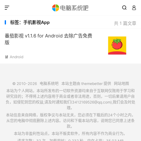



标签：手机影视App
共 1 篇文章
番茄影视 v1.1.6 for Android 去除广告免费
版
Android

© 2010-2026
电脑系统吧
本站主题由
themebetter
提供
网站地图
本站为个人网站，本站所发布的一切软件资源均来自于互联网仅限用于学习和
研究目的；不得将上述内容用于商业或者非法用途，否则，一切后果请用户自
负，如侵犯到您的权益,请及时通知我们(3412169526@qq.com),我们会及时处
理。
本站信息来自网络，版权争议与本站无关，您必须在下载后的24个小时之内，
从您的电脑中彻底删除上述内容。访问和下载本站内容，说明您已同意上述条
款。
本站为非盈利性站点，本站不贩卖软件，所有内容不作为商业行为。
请求次数：32 次，加载用时：0.232 秒，内存占用：35.03 MB