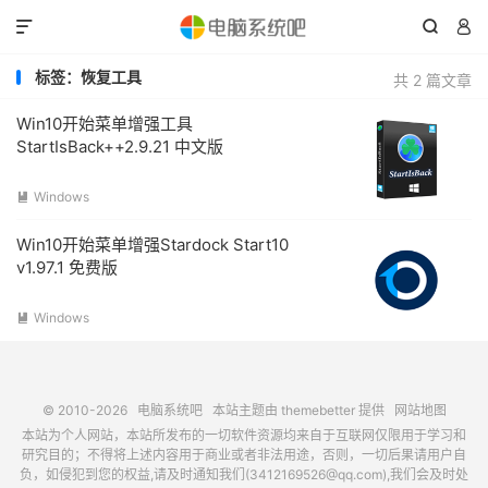



标签：恢复工具
共 2 篇文章
Win10开始菜单增强工具
StartIsBack++2.9.21 中文版
Windows

Win10开始菜单增强Stardock Start10
v1.97.1 免费版
Windows

© 2010-2026
电脑系统吧
本站主题由
themebetter
提供
网站地图
本站为个人网站，本站所发布的一切软件资源均来自于互联网仅限用于学习和
研究目的；不得将上述内容用于商业或者非法用途，否则，一切后果请用户自
负，如侵犯到您的权益,请及时通知我们(3412169526@qq.com),我们会及时处